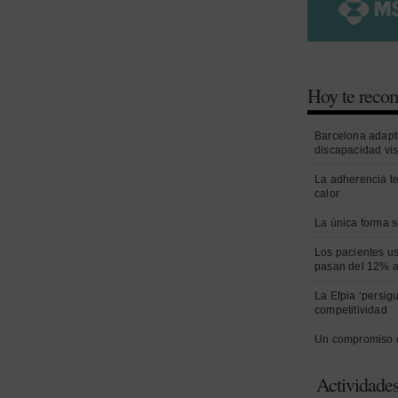
Hoy te rec
Barcelona adapt
discapacidad vi
La adherencia t
calor
La única forma s
Los pacientes us
pasan del 12% a
La Efpia ‘persig
competitividad
Un compromiso 
Actividade