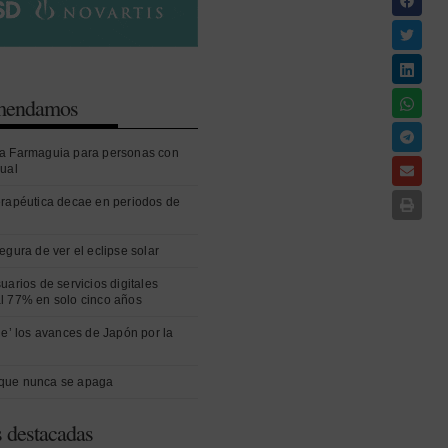
omendamos
a Farmaguia para personas con
sual
erapéutica decae en periodos de
egura de ver el eclipse solar
uarios de servicios digitales
l 77% en solo cinco años
ue’ los avances de Japón por la
que nunca se apaga
s destacadas