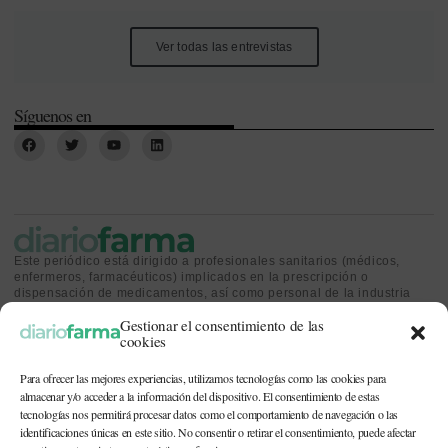
Ver todas las entrevistas
Síguenos en
Este periódico está dirigido a profesionales sanitarios (médicos,
enfermeros, farmacéuticos) implicados en la prescripción o
dispensación de medicamentos, así como personal de la industria
farmacéutica y gestores o personas implicadas en la política
Gestionar el consentimiento de las
sanitaria.
cookies
Para ofrecer las mejores experiencias, utilizamos tecnologías como las cookies para
almacenar y/o acceder a la información del dispositivo. El consentimiento de estas
tecnologías nos permitirá procesar datos como el comportamiento de navegación o las
identificaciones únicas en este sitio. No consentir o retirar el consentimiento, puede afectar
CONTACTO Y QUIÉNES SOMOS
|
POLÍTICA DE COOKIES
|
POLÍTICA DE
PRIVACIDAD
|
AVISO LEGAL