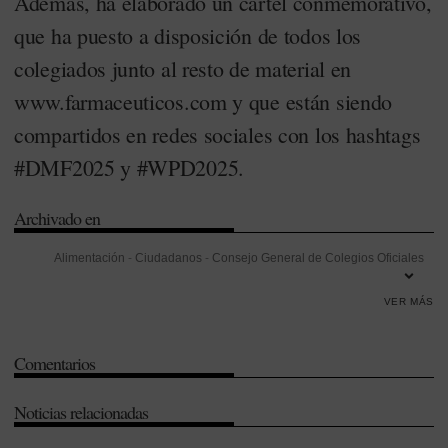
Además, ha elaborado un cartel conmemorativo,
que ha puesto a disposición de todos los
colegiados junto al resto de material en
www.farmaceuticos.com y que están siendo
compartidos en redes sociales con los hashtags
#DMF2025 y #WPD2025.
Archivado en
Alimentación
-
Ciudadanos
-
Consejo General de Colegios Oficiales
de Farmacéuticos (CGCOF)
-
Día Mundial del Farmacéutico
-
VER MÁS
Distribución
-
Docencia
-
Farmacia Hospitalaria
-
Federación
Internacional Farmacéutica (FIP)
-
Investigación
-
Investigación
Comentarios
Desarrollo e Innovación (I+D+i)
-
Jesús Aguilar
-
Optica
-
Ortopedia
-
Prevención
-
Redes Sociales
-
Salud Pública
Noticias relacionadas