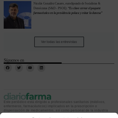
Nicolás González Casares, eurodiputado de Socialistas &
Demócratas (S&D - PSOE):
“Es clave cerrar el paquete
farmacéutico en la presidencia polaca y evitar la danesa”
Ver todas las entrevistas
Síguenos en
Este periódico está dirigido a profesionales sanitarios (médicos,
enfermeros, farmacéuticos) implicados en la prescripción o
dispensación de medicamentos, así como personal de la industria
farmacéutica y gestores o personas implicadas en la política