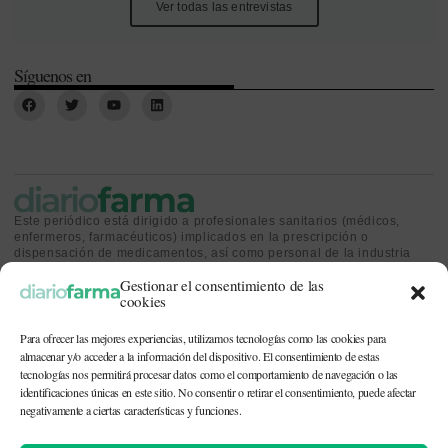
Ver todas las entrevistas
Síguenos en
Este periódico está dirigido a profesionales sanitarios (médicos,
enfermeros, farmacéuticos) implicados en la prescripción o
dispensación de medicamentos, así como personal de la industria
farmacéutica y gestores o personas implicadas en la política
Gestionar el consentimiento de las
sanitaria.
cookies
Para ofrecer las mejores experiencias, utilizamos tecnologías como las cookies para
almacenar y/o acceder a la información del dispositivo. El consentimiento de estas
tecnologías nos permitirá procesar datos como el comportamiento de navegación o las
identificaciones únicas en este sitio. No consentir o retirar el consentimiento, puede afectar
CONTACTO Y QUIÉNES SOMOS
|
POLÍTICA DE COOKIES
|
POLÍTICA DE
PRIVACIDAD
|
AVISO LEGAL
negativamente a ciertas características y funciones.