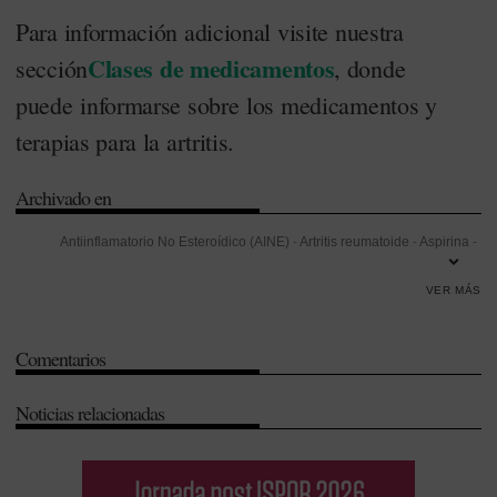
Para información adicional visite
nuestra
Clases de medicamentos
sección
,
donde
puede informarse sobre los medicamentos y
terapias para la artritis.
Archivado en
Antiinflamatorio No Esteroídico (AINE)
-
Artritis reumatoide
-
Aspirina
-
Celecoxib
-
Depresión
-
Dolor
-
Dolor de Garganta
-
Fármacos
VER MÁS
antirreumáticos modificadores de la enfermedad (FAME)
-
Fiebre
-
Ibuprofeno
-
Infección
-
Inflamación
-
Inmunología
-
Ketoprofeno
-
Comentarios
Morfina
-
Naproxeno
-
Neurología
-
Orencia
-
Osteoporosis
-
Oxicodona
-
Receta médica
-
Tos
-
Tramadol
Noticias relacionadas