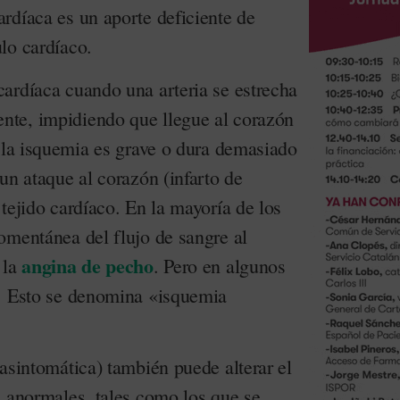
rdíaca es un aporte deficiente de
lo cardíaco.
ardíaca cuando una arteria se estrecha
te, impidiendo que llegue al corazón
i la isquemia es grave o dura demasiado
un ataque al corazón (infarto de
tejido cardíaco. En la mayoría de los
omentánea del flujo de sangre al
angina de pecho
 la
. Pero en algunos
r. Esto se denomina «isquemia
asintomática) también puede alterar el
s anormales, tales como los que se