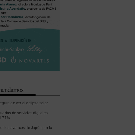
omendamos
egura de ver el eclipse solar
uarios de servicios digitales
al 77%
ue’ los avances de Japón por la