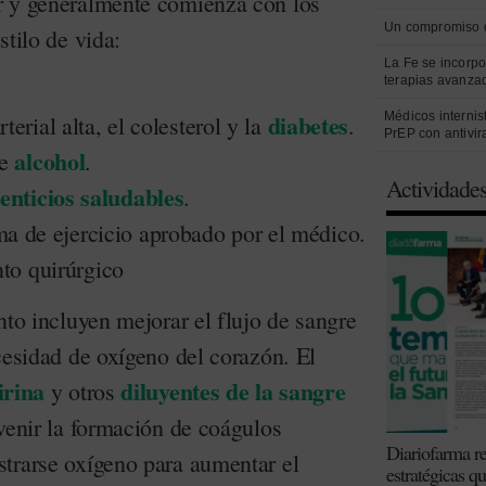
r y generalmente comienza con los
Un compromiso 
stilo de vida:
La Fe se incorpo
terapias avanza
diabetes
Médicos internist
terial alta, el colesterol y la
.
PrEP con antivir
alcohol
de
.
Actividade
enticios saludables
.
 de ejercicio aprobado por el médico.
to quirúrgico
nto incluyen mejorar el flujo de sangre
cesidad de oxígeno del corazón. El
irina
diluyentes de la sangre
y otros
venir la formación de coágulos
Diariofarma re
trarse oxígeno para aumentar el
estratégicas q