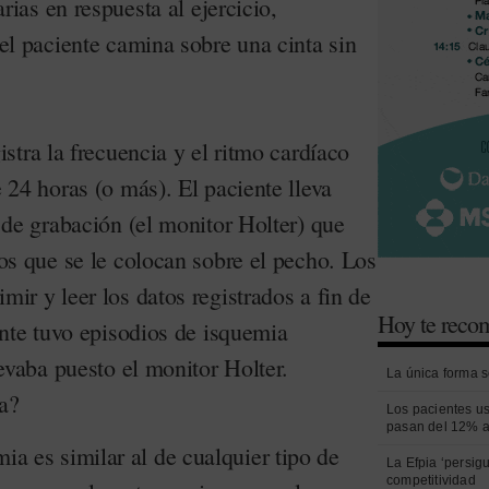
arias en respuesta al ejercicio,
el paciente camina sobre una cinta sin
istra la frecuencia y el ritmo cardíaco
 24 horas (o más). El paciente lleva
 de grabación (el monitor Holter) que
os que se le colocan sobre el pecho. Los
ir y leer los datos registrados a fin de
Hoy te rec
ente tuvo episodios de isquemia
levaba puesto el monitor Holter.
La única forma s
a?
Los pacientes us
pasan del 12% 
mia es similar al de cualquier tipo de
La Efpia ‘persig
competitividad