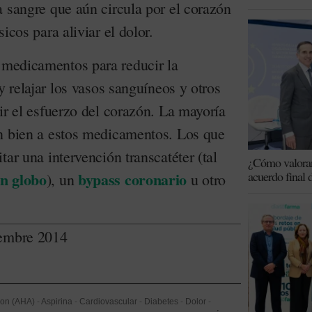
a sangre que aún circula por el corazón
icos para aliviar el dolor.
medicamentos para reducir la
y relajar los vasos sanguíneos y otros
ir el esfuerzo del corazón. La mayoría
n bien a estos medicamentos. Los que
tar una intervención transcatéter (tal
¿Cómo valoran 
on globo
bypass coronario
acuerdo final 
), un
u otro
iembre 2014
ion (AHA)
-
Aspirina
-
Cardiovascular
-
Diabetes
-
Dolor
-