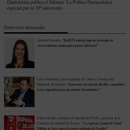
Diariofarma publica el Informe ‘La Política Farmacéutica’
especial por su 10º aniversario
Entrevistas destacadas
Lilisbeth Perestelo:
“RedETS trabaja bajo un principio de
reconocimiento mutuo para ganar eficiencia”
César Hernández, director general de Cartera y Farmacia del
Ministerio de Sanidad:
“Queremos un sistema flexible, competitivo
y con capacidad para garantizar el suministro”
Kilian Sánchez, secretario de Sanidad del PSOE y portavoz de la
Comisión de Sanidad del Senado.:
“La Agencia Estatal de Salud
Pública es clave para el rearme sanitario de España”