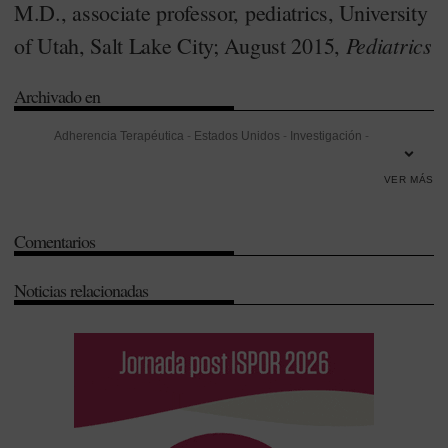
M.D., associate professor, pediatrics, University
Pediatrics
of Utah, Salt Lake City; August 2015,
Archivado en
Adherencia Terapéutica
-
Estados Unidos
-
Investigación
-
Investigación Desarrollo e Innovación (I+D+i)
-
Pediatría
-
Radiografía
VER MÁS
-
Seguridad
-
Universidad
Comentarios
Noticias relacionadas