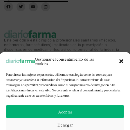
Este periódico está dirigido a profesionales sanitarios (médicos,
enfermeros, farmacéuticos) implicados en la prescripción o
dispensación de medicamentos, así como personal de la industria
farmacéutica y gestores o personas implicadas en la política
Gestionar el consentimiento de las
sanitaria.
cookies
Para ofrecer las mejores experiencias, utilizamos tecnologías como las cookies para
almacenar y/o acceder a la información del dispositivo. El consentimiento de estas
tecnologías nos permitirá procesar datos como el comportamiento de navegación o las
identificaciones únicas en este sitio. No consentir o retirar el consentimiento, puede afectar
CONTACTO Y QUIÉNES SOMOS
|
POLÍTICA DE COOKIES
|
POLÍTICA DE
PRIVACIDAD
|
AVISO LEGAL
negativamente a ciertas características y funciones.
© 2026. Todos los derechos reservados. |
df@diariofarma.com
| Recursos
Aceptar
fotográficos:
depositphotos
Denegar