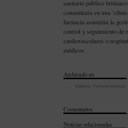
sanitario público británic
comunitaria en una ‘clínica
farmacia asumirán la gesti
control y seguimiento de 
cardiovasculares o respira
médicos.
Archivado en
Andalucía
-
Farmacia Asistencial
farmacia
-
Reino Unido
Comentarios
Noticias relacionadas