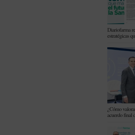
Diariofarma re
estratégicas q
¿Cómo valoran 
acuerdo final 