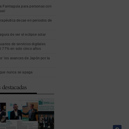
a Farmaguia para personas con
sual
erapéutica decae en periodos de
egura de ver el eclipse solar
uarios de servicios digitales
l 77% en solo cinco años
ue’ los avances de Japón por la
que nunca se apaga
s destacadas