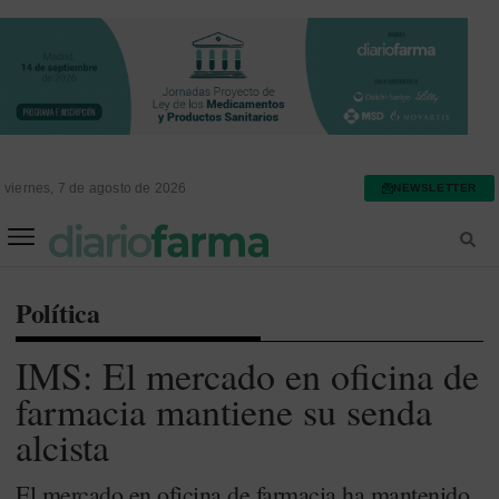
viernes, 7 de agosto de 2026
NEWSLETTER
FARMACIA ASISTENCIAL
FARMACIA HOSPITALARIA
Política
IMS: El mercado en oficina de
farmacia mantiene su senda
alcista
El mercado en oficina de farmacia ha mantenido,