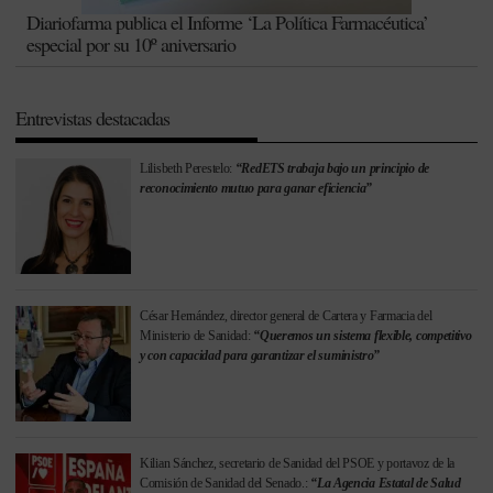
Diariofarma publica el Informe ‘La Política Farmacéutica’
especial por su 10º aniversario
Entrevistas destacadas
Lilisbeth Perestelo:
“RedETS trabaja bajo un principio de
reconocimiento mutuo para ganar eficiencia”
César Hernández, director general de Cartera y Farmacia del
Ministerio de Sanidad:
“Queremos un sistema flexible, competitivo
y con capacidad para garantizar el suministro”
Kilian Sánchez, secretario de Sanidad del PSOE y portavoz de la
Comisión de Sanidad del Senado.:
“La Agencia Estatal de Salud