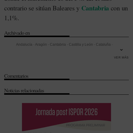
Cantabria
contrario se sitúan Baleares y
con un
1,1%.
Archivado en
Andalucía
-
Aragón
-
Cantabria
-
Castilla y León
-
Cataluña
-
Comunidad de Madrid
-
Comunidad Valenciana
-
Consumer Health
-
VER MÁS
Dispensación
-
Extremadura
-
Galicia
-
IMS Health
-
Islas Baleares
-
Islas Canarias
-
Legislación
-
Madrid
-
País Vasco
-
Presupuestos
-
Comentarios
QuintilesIMS
-
Región de Murcia
-
Valencia
Noticias relacionadas