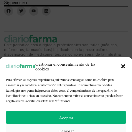
Síguenos en
Este periódico está dirigido a profesionales sanitarios (médicos,
enfermeros, farmacéuticos) implicados en la prescripción o
dispensación de medicamentos, así como personal de la industria
farmacéutica y gestores o personas implicadas en la política
Gestionar el consentimiento de las
sanitaria.
cookies
Para ofrecer las mejores experiencias, utilizamos tecnologías como las cookies para
almacenar y/o acceder a la información del dispositivo. El consentimiento de estas
tecnologías nos permitirá procesar datos como el comportamiento de navegación o las
identificaciones únicas en este sitio. No consentir o retirar el consentimiento, puede afectar
CONTACTO Y QUIÉNES SOMOS
|
POLÍTICA DE COOKIES
|
POLÍTICA DE
PRIVACIDAD
|
AVISO LEGAL
negativamente a ciertas características y funciones.
© 2026. Todos los derechos reservados. |
df@diariofarma.com
| Recursos
Aceptar
fotográficos:
depositphotos
Denegar