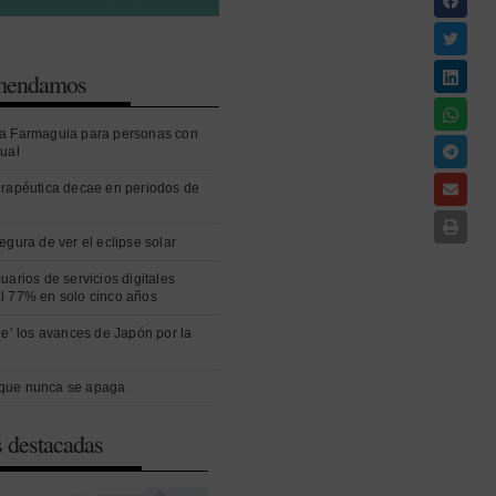
omendamos
a Farmaguia para personas con
sual
erapéutica decae en periodos de
egura de ver el eclipse solar
uarios de servicios digitales
l 77% en solo cinco años
ue’ los avances de Japón por la
que nunca se apaga
s destacadas