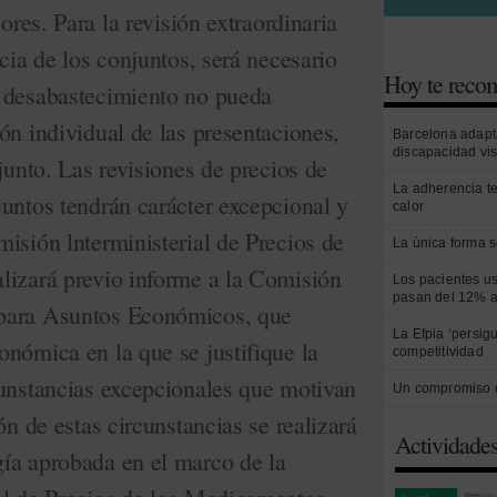
iores. Para la revisión extraordinaria
ncia de los conjuntos, será necesario
Hoy te rec
 desabastecimiento no pueda
ón individual de las presentaciones,
Barcelona adapt
discapacidad vi
njunto. Las revisiones de precios de
La adherencia t
untos tendrán carácter excepcional y
calor
isión lnterministerial de Precios de
La única forma s
lizará previo informe a la Comisión
Los pacientes us
pasan del 12% a
para Asuntos Económicos, que
La Efpia ‘persig
nómica en la que se justifique la
competitividad
cunstancias excepcionales que motivan
Un compromiso 
ón de estas circunstancias se realizará
Actividade
ía aprobada en el marco de la