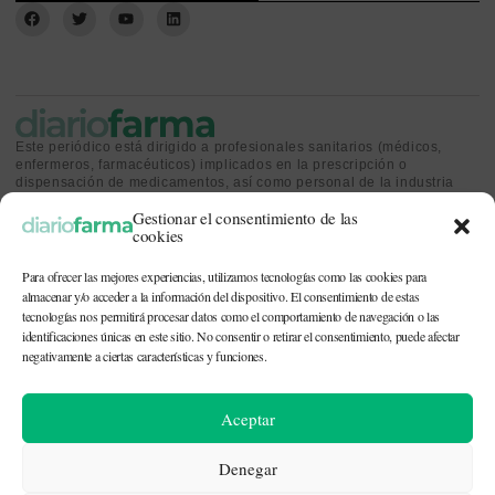
Este periódico está dirigido a profesionales sanitarios (médicos,
enfermeros, farmacéuticos) implicados en la prescripción o
dispensación de medicamentos, así como personal de la industria
farmacéutica y gestores o personas implicadas en la política
Gestionar el consentimiento de las
sanitaria.
cookies
Para ofrecer las mejores experiencias, utilizamos tecnologías como las cookies para
almacenar y/o acceder a la información del dispositivo. El consentimiento de estas
tecnologías nos permitirá procesar datos como el comportamiento de navegación o las
identificaciones únicas en este sitio. No consentir o retirar el consentimiento, puede afectar
CONTACTO Y QUIÉNES SOMOS
|
POLÍTICA DE COOKIES
|
POLÍTICA DE
PRIVACIDAD
|
AVISO LEGAL
negativamente a ciertas características y funciones.
© 2026. Todos los derechos reservados. |
df@diariofarma.com
| Recursos
Aceptar
fotográficos:
depositphotos
Denegar