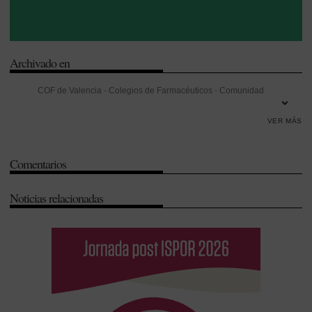
Archivado en
COF de Valencia
-
Colegios de Farmacéuticos
-
Comunidad
Valenciana
-
Elecciones
-
Guardias
-
Jaime Giner
-
Laboral
-
Patricia
VER MÁS
Lacruz
-
Valencia
Comentarios
Noticias relacionadas