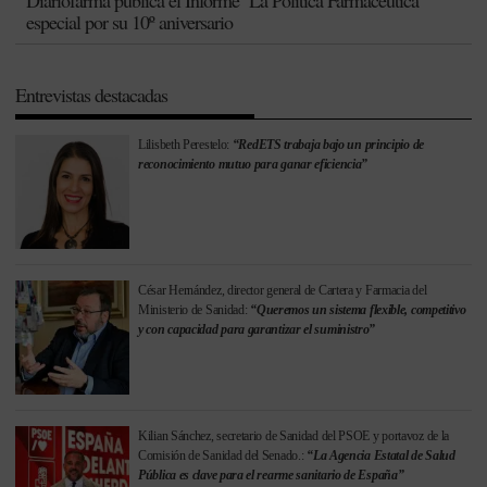
Diariofarma publica el Informe ‘La Política Farmacéutica’
especial por su 10º aniversario
Entrevistas destacadas
Lilisbeth Perestelo:
“RedETS trabaja bajo un principio de
reconocimiento mutuo para ganar eficiencia”
César Hernández, director general de Cartera y Farmacia del
Ministerio de Sanidad:
“Queremos un sistema flexible, competitivo
y con capacidad para garantizar el suministro”
Kilian Sánchez, secretario de Sanidad del PSOE y portavoz de la
Comisión de Sanidad del Senado.:
“La Agencia Estatal de Salud
Pública es clave para el rearme sanitario de España”