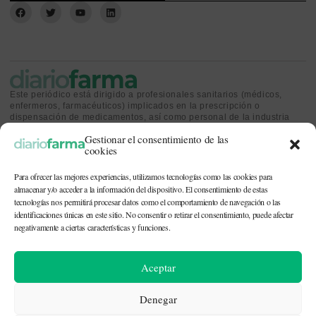
Este periódico está dirigido a profesionales sanitarios (médicos,
enfermeros, farmacéuticos) implicados en la prescripción o
dispensación de medicamentos, así como personal de la industria
farmacéutica y gestores o personas implicadas en la política
Gestionar el consentimiento de las
sanitaria.
cookies
Para ofrecer las mejores experiencias, utilizamos tecnologías como las cookies para
almacenar y/o acceder a la información del dispositivo. El consentimiento de estas
tecnologías nos permitirá procesar datos como el comportamiento de navegación o las
identificaciones únicas en este sitio. No consentir o retirar el consentimiento, puede afectar
CONTACTO Y QUIÉNES SOMOS
|
POLÍTICA DE COOKIES
|
POLÍTICA DE
PRIVACIDAD
|
AVISO LEGAL
negativamente a ciertas características y funciones.
© 2026. Todos los derechos reservados. |
df@diariofarma.com
| Recursos
Aceptar
fotográficos:
depositphotos
Denegar