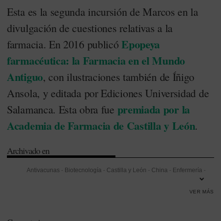
Esta es la segunda incursión de Marcos en la
divulgación de cuestiones relativas a la
Epopeya
farmacia. En 2016 publicó
farmacéutica: la Farmacia en el Mundo
Antiguo
, con ilustraciones también de Íñigo
Ansola, y editada por Ediciones Universidad de
premiada por la
Salamanca. Esta obra fue
Academia de Farmacia de Castilla y León
.
Archivado en
Antivacunas
-
Biotecnología
-
Castilla y León
-
China
-
Enfermería
-
Galicia
-
India
-
Junta de Castilla y León
-
Organización Mundial de la
VER MÁS
Salud (OMS)
-
Paperas
-
Rubeola
-
Salud Pública
-
Sarampión
-
Turquía
-
Universidad
-
Vacunas
-
VIH/Sida