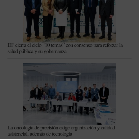
DF cierra el ciclo “10 temas” con consenso para reforzar la
salud pública y su gobernanza
La oncología de precisión exige organización y calidad
asistencial, además de tecnología