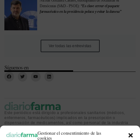
Nicolás González Casares, eurodiputado de Socialistas &
Demócratas (S&D - PSOE):
“Es clave cerrar el paquete
farmacéutico en la presidencia polaca y evitar la danesa”
Ver todas las entrevistas
Síguenos en
Este periódico está dirigido a profesionales sanitarios (médicos,
enfermeros, farmacéuticos) implicados en la prescripción o
dispensación de medicamentos, así como personal de la industria
farmacéutica y gestores o personas implicadas en la política
Gestionar el consentimiento de las
sanitaria.
cookies