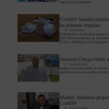
capas de la población.
Covid19: Sanidad prioriza
las primeras requisas
FRAN ROSA
El Ministerio de Sanidad anunció 
(500.000 procedentes de una donac
CCAA. Andalucía se ha quejado de
Amancio Ortega vuelve a 
DIARIOFARMA
Inditex está explorando la reconver
sanitario como mascarillas, batas 
Madrid: Adefarma propone
Covid19
DIARIOFARMA