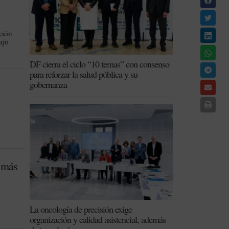
ción
ajo
DF cierra el ciclo “10 temas” con consenso
para reforzar la salud pública y su
gobernanza
a más
La oncología de precisión exige
organización y calidad asistencial, además