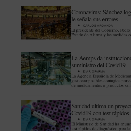
Coronavirus: Sánchez log
le señala sus errores
CARLOS ARGANDA
El presidente del Gobierno, Pedro
Estado de Alarma y las medidas ec
La Aemps da instrucciones
suministro del Covid19
DIARIOFARMA
La Agencia Española de Medicamen
gestionar posibles contagios por c
de medicamentos o productos sani
Sanidad ultima un proyect
Covid19 con test rápidos
DIARIOFARMA
El Ministerio de Sanidad ha anun
test rápidos de diagnóstico para 