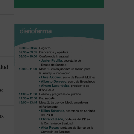
alud
ue
us