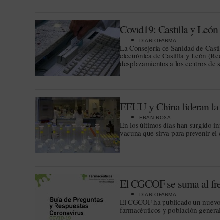
Covid19: Castilla y León 
DIARIOFARMA
La Consejería de Sanidad de Casti
electrónica de Castilla y León (Re
desplazamientos a los centros de 
EEUU y China lideran la c
FRAN ROSA
En los últimos días han surgido in
vacuna que sirva para prevenir el
El CGCOF se suma al fren
DIARIOFARMA
El CGCOF ha publicado un nuevo d
farmacéuticos y población general