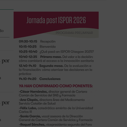
ndo
 por
n
 por
n