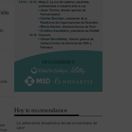
ción
de
ución
Hoy te recomendamos
La adherencia terapéutica decae en periodos de
zar
calor
evas