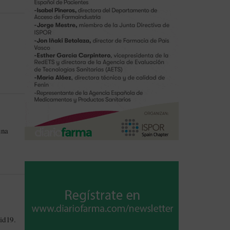
una
a
id19.