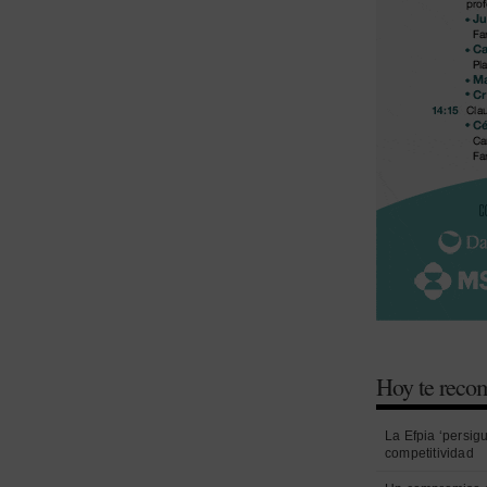
Hoy te rec
La Efpia ‘persig
competitividad