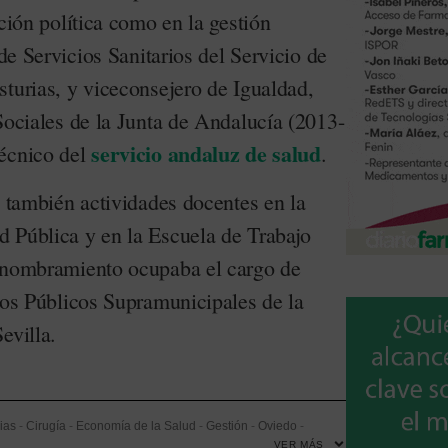
ación política como en la gestión
 de Servicios Sanitarios del Servicio de
sturias, y viceconsejero de Igualdad,
Sociales de la Junta de Andalucía (2013-
servicio andaluz de salud
técnico del
.
o también actividades docentes en la
 Pública y en la Escuela de Trabajo
u nombramiento ocupaba el cargo de
ios Públicos Supramunicipales de la
evilla.
ias
-
Cirugía
-
Economía de la Salud
-
Gestión
-
Oviedo
-
VER MÁS