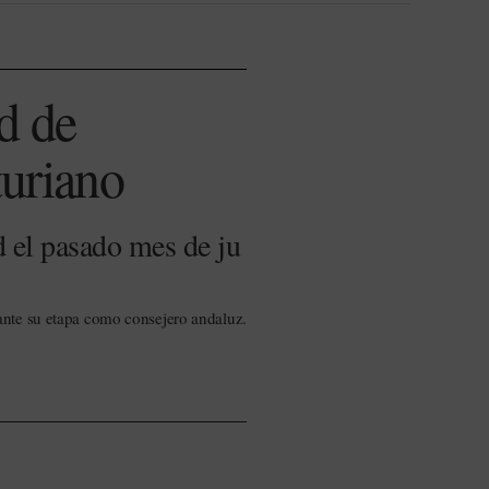
d de
turiano
 el pasado mes de ju
ante su etapa como consejero andaluz.