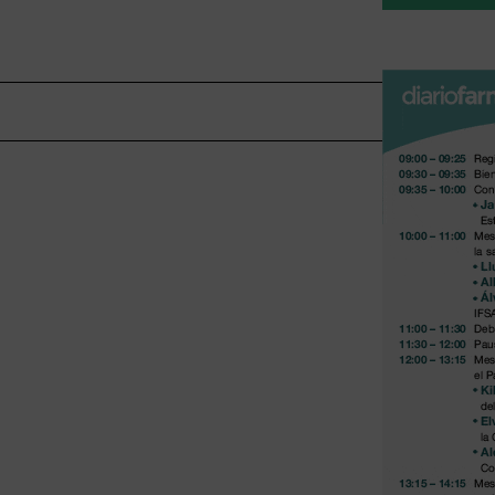
lica
-
Servicio Andaluz de Salud (SAS)
-
Universidad