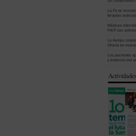
Un compromiso 
La Fe se incorpo
terapias avanza
Médicos internist
PrEP con antivir
La Aemps colabo
Ghana en evalua
Los pacientes a
y deterioro del 
Actividade