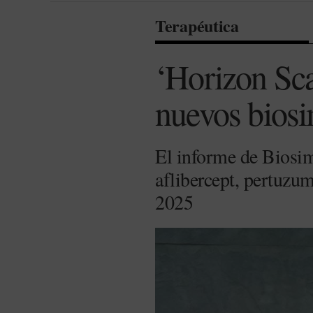
Terapéutica
‘Horizon Sca
nuevos biosi
El informe de Biosim
aflibercept, pertuzu
2025