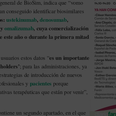
a general de BioSim, indica que “vomo
han conseguido identificar biosimilares
os:
ustekinumab
,
denosumab
,
y
omalizumab
, cuya comercialización
de este año o durante la primera mitad
es un importante
 usuarios estos datos “
eholders’
; para las administraciones, ya
estrategias de introducción de nuevos
pacientes
rofesionales y
porque
ativas terapéuticas que están por venir”,
contiene un segundo apartado, en el que