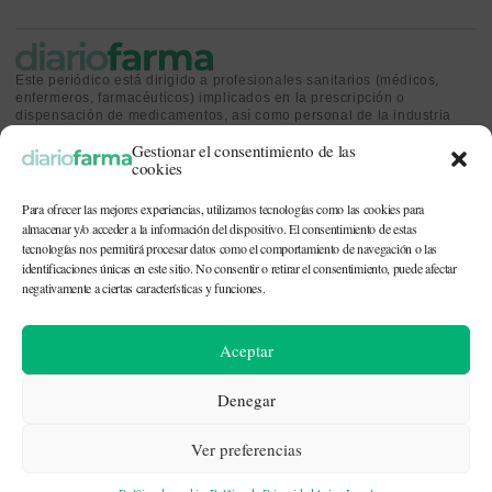
Este periódico está dirigido a profesionales sanitarios (médicos,
enfermeros, farmacéuticos) implicados en la prescripción o
dispensación de medicamentos, así como personal de la industria
farmacéutica y gestores o personas implicadas en la política
Gestionar el consentimiento de las
sanitaria.
cookies
Para ofrecer las mejores experiencias, utilizamos tecnologías como las cookies para
almacenar y/o acceder a la información del dispositivo. El consentimiento de estas
tecnologías nos permitirá procesar datos como el comportamiento de navegación o las
identificaciones únicas en este sitio. No consentir o retirar el consentimiento, puede afectar
CONTACTO Y QUIÉNES SOMOS
|
POLÍTICA DE COOKIES
|
POLÍTICA DE
PRIVACIDAD
|
AVISO LEGAL
negativamente a ciertas características y funciones.
© 2026. Todos los derechos reservados. |
df@diariofarma.com
| Recursos
Aceptar
fotográficos:
depositphotos
Denegar
Ver preferencias