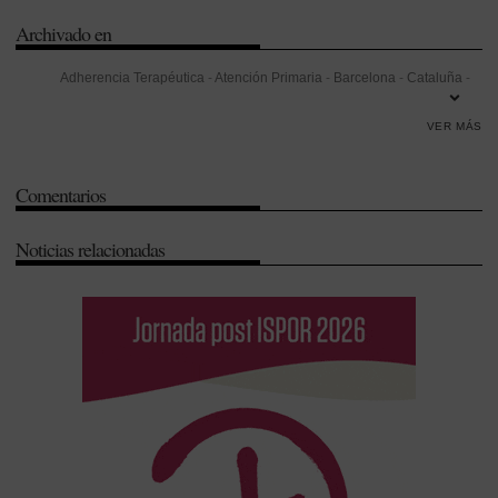
Archivado en
Adherencia Terapéutica
-
Atención Primaria
-
Barcelona
-
Cataluña
-
COF de Madrid
-
Colegio Oficial de Médicos de Madrid
-
Colegios de
VER MÁS
Farmacéuticos
-
Comunidad de Madrid
-
Dispensación
-
Esclerosis
múltiple
-
Farmacia Hospitalaria
-
Infarma
-
Ley de Ordenación
Comentarios
Farmacéutica
-
Madrid
-
Protección de datos
-
Receta electrónica
Noticias relacionadas