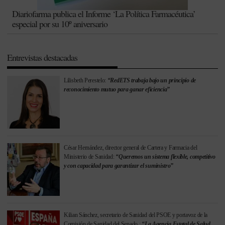
Diariofarma publica el Informe ‘La Política Farmacéutica’
especial por su 10º aniversario
Entrevistas destacadas
Lilisbeth Perestelo:
“RedETS trabaja bajo un principio de
reconocimiento mutuo para ganar eficiencia”
César Hernández, director general de Cartera y Farmacia del
Ministerio de Sanidad:
“Queremos un sistema flexible, competitivo
y con capacidad para garantizar el suministro”
Kilian Sánchez, secretario de Sanidad del PSOE y portavoz de la
Comisión de Sanidad del Senado.:
“La Agencia Estatal de Salud