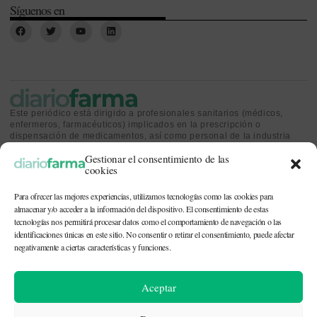
Síguenos en
Este periódico está dirigido a profesionales sanitarios (médicos,
enfermeros, farmacéuticos) implicados en la prescripción o
dispensación de medicamentos, así como personal de la industria
farmacéutica y gestores o personas implicadas en la política
Gestionar el consentimiento de las
sanitaria.
cookies
Para ofrecer las mejores experiencias, utilizamos tecnologías como las cookies para
almacenar y/o acceder a la información del dispositivo. El consentimiento de estas
tecnologías nos permitirá procesar datos como el comportamiento de navegación o las
identificaciones únicas en este sitio. No consentir o retirar el consentimiento, puede afectar
CONTACTO Y QUIÉNES SOMOS
|
POLÍTICA DE COOKIES
|
POLÍTICA DE
PRIVACIDAD
|
AVISO LEGAL
negativamente a ciertas características y funciones.
© 2026. Todos los derechos reservados. |
df@diariofarma.com
| Recursos
Aceptar
fotográficos:
depositphotos