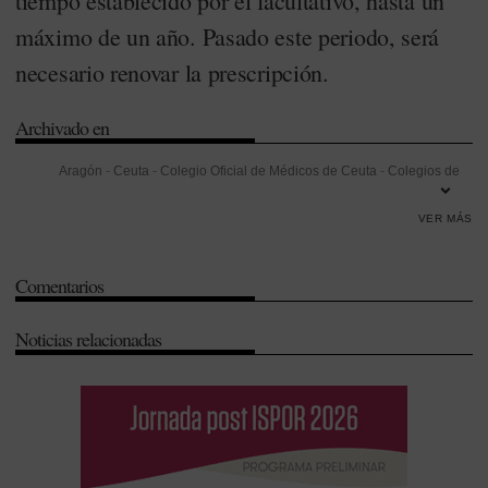
tiempo establecido por el facultativo, hasta un
máximo de un año. Pasado este periodo, será
necesario renovar la prescripción.
Archivado en
Aragón
-
Ceuta
-
Colegio Oficial de Médicos de Ceuta
-
Colegios de
Farmacéuticos
-
Consejo General de Colegios Oficiales de
VER MÁS
Farmacéuticos (CGCOF)
-
Dispensación
-
Muface
-
Receta
electrónica
-
Zaragoza
Comentarios
Noticias relacionadas