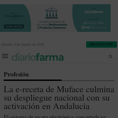
sábado, 8 de agosto de 2026
NEWSLETTER
FARMACIA ASISTENCIAL
FARMACIA HOSPITALARIA
Profesión
La e-receta de Muface culmina
su despliegue nacional con su
activación en Andalucia
El sistema de receta electrónica concertada ya