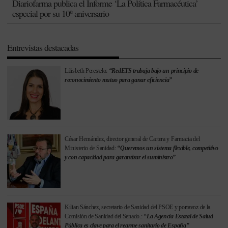
Diariofarma publica el Informe ‘La Política Farmacéutica’
especial por su 10º aniversario
Entrevistas destacadas
Lilisbeth Perestelo:
“RedETS trabaja bajo un principio de
reconocimiento mutuo para ganar eficiencia”
César Hernández, director general de Cartera y Farmacia del
Ministerio de Sanidad:
“Queremos un sistema flexible, competitivo
y con capacidad para garantizar el suministro”
Kilian Sánchez, secretario de Sanidad del PSOE y portavoz de la
Comisión de Sanidad del Senado.:
“La Agencia Estatal de Salud
Pública es clave para el rearme sanitario de España”