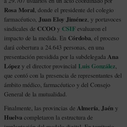
a 29.707 usuarios en un acto coordinado por
Rosa Moral
, donde el presidente del colegio
Juan Eloy Jiménez
farmacéutico,
, y portavoces
CCOO
CSIF
sindicales de
y
evaluaron el
Córdoba
impacto de la medida. En
, el proceso
dará cobertura a 24.643 personas, en una
Ana
presentación presidida por la subdelegada
López
Luis González
y el director provincial
,
que contó con la presencia de representantes del
ámbito médico, farmacéutico y del Consejo
General de la mutualidad.
Almería
Jaén
Finalmente, las provincias de
,
y
Huelva
completaron la estructura de
implantación del modelo digital. En territorio