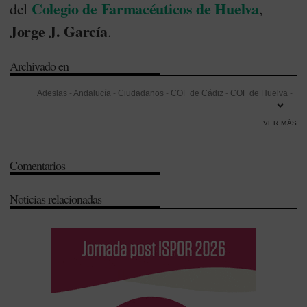
Colegio de Farmacéuticos de Huelva
del
,
Jorge J. García
.
Archivado en
Adeslas
-
Andalucía
-
Ciudadanos
-
COF de Cádiz
-
COF de Huelva
-
Colegios de Farmacéuticos
-
Comisiones Obreras (CC.OO)
-
VER MÁS
Concierto
-
Dispensación
-
Docencia
-
e-Receta
-
Gestión
-
Interoperabilidad
-
Luis González
-
Muface
-
Receta electrónica
-
Comentarios
Residencia
-
Seguridad
Noticias relacionadas