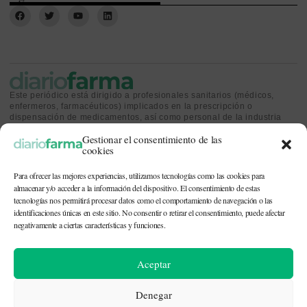
Este periódico está dirigido a profesionales sanitarios (médicos,
enfermeros, farmacéuticos) implicados en la prescripción o
dispensación de medicamentos, así como personal de la industria
farmacéutica y gestores o personas implicadas en la política
Gestionar el consentimiento de las
sanitaria.
cookies
Para ofrecer las mejores experiencias, utilizamos tecnologías como las cookies para
almacenar y/o acceder a la información del dispositivo. El consentimiento de estas
tecnologías nos permitirá procesar datos como el comportamiento de navegación o las
identificaciones únicas en este sitio. No consentir o retirar el consentimiento, puede afectar
CONTACTO Y QUIÉNES SOMOS
|
POLÍTICA DE COOKIES
|
POLÍTICA DE
PRIVACIDAD
|
AVISO LEGAL
negativamente a ciertas características y funciones.
© 2026. Todos los derechos reservados. |
df@diariofarma.com
| Recursos
Aceptar
fotográficos:
depositphotos
Denegar