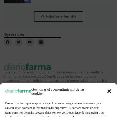
Ver todas las entrevistas
Síguenos en
Este periódico está dirigido a profesionales sanitarios (médicos,
enfermeros, farmacéuticos) implicados en la prescripción o
dispensación de medicamentos, así como personal de la industria
farmacéutica y gestores o personas implicadas en la política
Gestionar el consentimiento de las
sanitaria.
cookies
Para ofrecer las mejores experiencias, utilizamos tecnologías como las cookies para
almacenar y/o acceder a la información del dispositivo. El consentimiento de estas
tecnologías nos permitirá procesar datos como el comportamiento de navegación o las
CONTACTO Y QUIÉNES SOMOS
|
POLÍTICA DE COOKIES
|
POLÍTICA DE