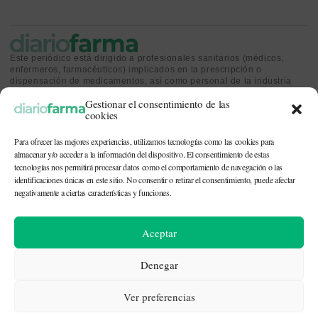
Este periódico está dirigido a profesionales sanitarios (médicos,
enfermeros, farmacéuticos) implicados en la prescripción o
dispensación de medicamentos, así como personal de la industria
farmacéutica y gestores o personas implicadas en la política
Gestionar el consentimiento de las
sanitaria.
cookies
Para ofrecer las mejores experiencias, utilizamos tecnologías como las cookies para
almacenar y/o acceder a la información del dispositivo. El consentimiento de estas
tecnologías nos permitirá procesar datos como el comportamiento de navegación o las
identificaciones únicas en este sitio. No consentir o retirar el consentimiento, puede afectar
CONTACTO Y QUIÉNES SOMOS
|
POLÍTICA DE COOKIES
|
POLÍTICA DE
PRIVACIDAD
|
AVISO LEGAL
negativamente a ciertas características y funciones.
© 2026. Todos los derechos reservados. |
df@diariofarma.com
| Recursos
Aceptar
fotográficos:
depositphotos
Denegar
Ver preferencias