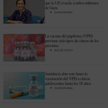
que la UE evacúe a niños enfermos
de Gaza
DIARIOFARMA
La vacuna del papiloma (VPH)
previene más tipos de cáncer de los
previstos
BELÉN DIEGO
Andalucía abre este lunes la
vacunación del VPH a chicos
adolescentes hasta los 18 años
DIARIOFARMA