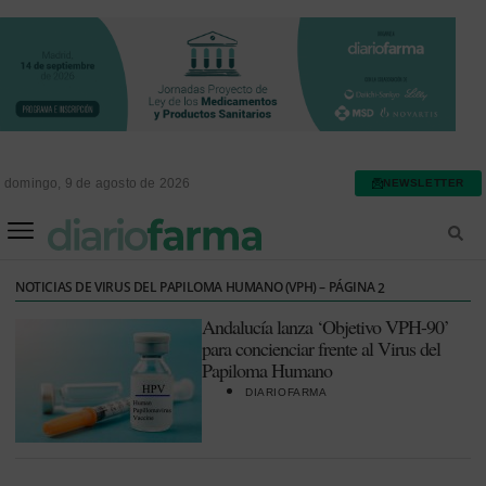
domingo, 9 de agosto de 2026
NEWSLETTER
FARMACIA ASISTENCIAL
FARMACIA HOSPITALARIA
NOTICIAS DE VIRUS DEL PAPILOMA HUMANO (VPH) – PÁGINA
2
Andalucía lanza ‘Objetivo VPH-90’
para concienciar frente al Virus del
Papiloma Humano
DIARIOFARMA