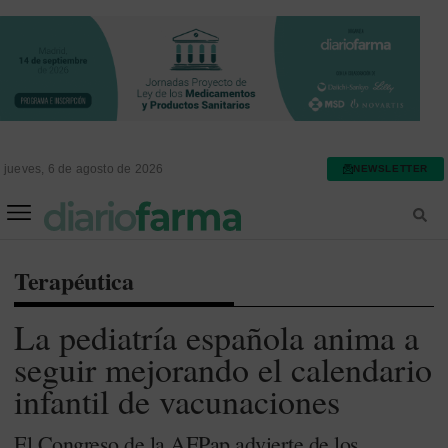
jueves, 6 de agosto de 2026
NEWSLETTER
FARMACIA ASISTENCIAL
FARMACIA HOSPITALARIA
Terapéutica
La pediatría española anima a
seguir mejorando el calendario
infantil de vacunaciones
El Congreso de la AEPap advierte de los