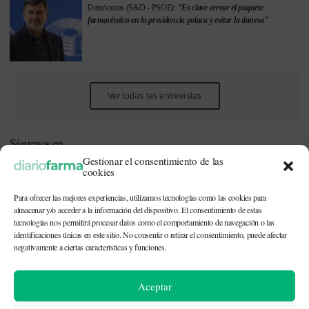
Demócratas (S&D - PSOE):
“Es clave cerrar el paquete
farmacéutico en la presidencia polaca y evitar la danesa”
Ver todas las entrevistas
Síguenos en
Gestionar el consentimiento de las
cookies
Para ofrecer las mejores experiencias, utilizamos tecnologías como las cookies para
almacenar y/o acceder a la información del dispositivo. El consentimiento de estas
tecnologías nos permitirá procesar datos como el comportamiento de navegación o las
identificaciones únicas en este sitio. No consentir o retirar el consentimiento, puede afectar
Este periódico está dirigido a profesionales sanitarios (médicos,
negativamente a ciertas características y funciones.
enfermeros, farmacéuticos) implicados en la prescripción o
dispensación de medicamentos, así como personal de la industria
farmacéutica y gestores o personas implicadas en la política
Aceptar
sanitaria.