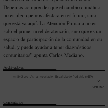
Debemos comprender que el cambio climático
no es algo que nos afectara en el futuro, sino
que está ya aquí. La Atención Primaria no es
solo el primer nivel de atención, sino que es un
espacio de participación de la comunidad en su
salud, y puede ayudar a tener diagnósticos
comunitarios” apunta Carlos Mediano.
Archivado en
Antibióticos
-
Asma
-
Asociación Española de Pediatría (AEP)
-
Asociación Española de Pediatría de Atención Primaria (AEPap)
-
VER MÁS
Atención Primaria
-
Automedicación
-
Comunidad de Madrid
-
Dispensación
-
Formación
-
Gastroenteritis
-
Gripe
-
Infección
-
Madrid
Comentarios
-
Malaria
-
Ministerio de Sanidad
-
Mortalidad
-
Nutrición
-
Pediatría
-