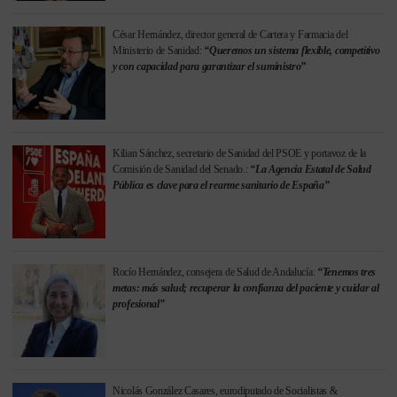
César Hernández, director general de Cartera y Farmacia del
Ministerio de Sanidad:
“Queremos un sistema flexible, competitivo
y con capacidad para garantizar el suministro”
Kilian Sánchez, secretario de Sanidad del PSOE y portavoz de la
Comisión de Sanidad del Senado.:
“La Agencia Estatal de Salud
Pública es clave para el rearme sanitario de España”
Rocío Hernández, consejera de Salud de Andalucía:
“Tenemos tres
metas: más salud; recuperar la confianza del paciente y cuidar al
profesional”
Nicolás González Casares, eurodiputado de Socialistas &