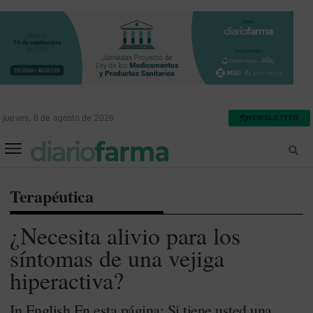
jueves, 6 de agosto de 2026
NEWSLETTER
FARMACIA ASISTENCIAL
FARMACIA HOSPITALARIA
Terapéutica
¿Necesita alivio para los
síntomas de una vejiga
hiperactiva?
In English En esta página: Si tiene usted una