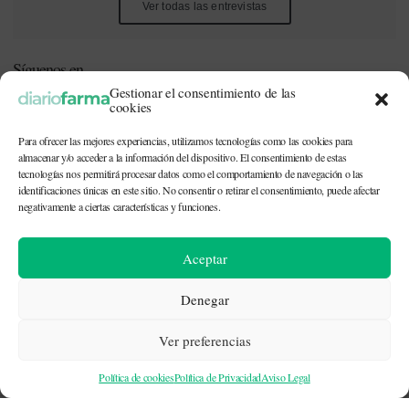
Ver todas las entrevistas
Síguenos en
Gestionar el consentimiento de las
cookies
Para ofrecer las mejores experiencias, utilizamos tecnologías como las cookies para
almacenar y/o acceder a la información del dispositivo. El consentimiento de estas
tecnologías nos permitirá procesar datos como el comportamiento de navegación o las
identificaciones únicas en este sitio. No consentir o retirar el consentimiento, puede afectar
Este periódico está dirigido a profesionales sanitarios (médicos,
negativamente a ciertas características y funciones.
enfermeros, farmacéuticos) implicados en la prescripción o
dispensación de medicamentos, así como personal de la industria
farmacéutica y gestores o personas implicadas en la política
Aceptar
sanitaria.
Denegar
Ver preferencias
CONTACTO Y QUIÉNES SOMOS
|
POLÍTICA DE COOKIES
|
POLÍTICA DE
PRIVACIDAD
|
AVISO LEGAL
Política de cookies
Política de Privacidad
Aviso Legal