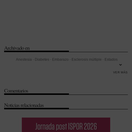
Archivado en
Anestesia
-
Diabetes
-
Embarazo
-
Esclerosis múltiple
-
Estados
Unidos
-
Fesoterodina
-
Food and Drug Administration (FDA)
-
VER MÁS
Incontinencia
-
Infección
-
Neurología
-
Oxibutinina
-
Parkinson
-
Prescripción médica
-
Receta médica
-
Urología
Comentarios
Noticias relacionadas