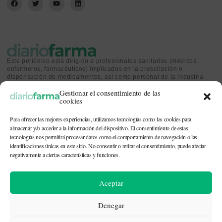
Este periódico está dirigido a profesionales sanitarios (médicos,
enfermeros, farmacéuticos) implicados en la prescripción o
dispensación de medicamentos, así como personal de la industria
farmacéutica y gestores o personas implicadas en la política
Gestionar el consentimiento de las
sanitaria.
cookies
Para ofrecer las mejores experiencias, utilizamos tecnologías como las cookies para
almacenar y/o acceder a la información del dispositivo. El consentimiento de estas
tecnologías nos permitirá procesar datos como el comportamiento de navegación o las
identificaciones únicas en este sitio. No consentir o retirar el consentimiento, puede afectar
CONTACTO Y QUIÉNES SOMOS
|
POLÍTICA DE COOKIES
|
POLÍTICA DE
PRIVACIDAD
|
AVISO LEGAL
negativamente a ciertas características y funciones.
© 2026. Todos los derechos reservados. |
df@diariofarma.com
| Recursos
Aceptar
fotográficos:
depositphotos
Denegar