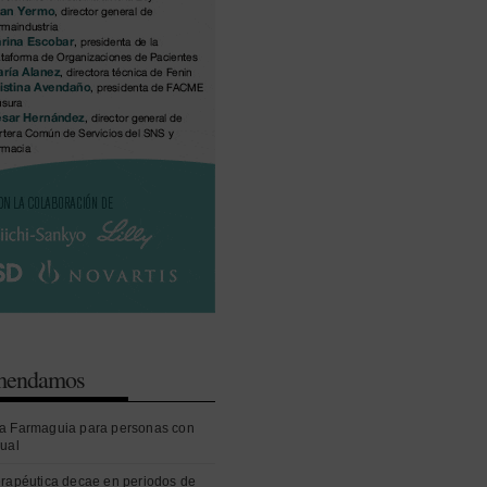
omendamos
a Farmaguia para personas con
sual
erapéutica decae en periodos de