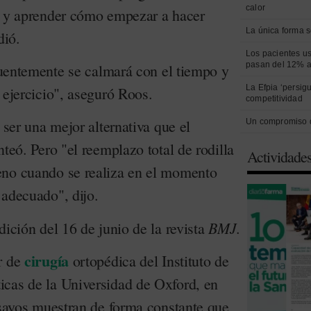
calor
o y aprender cómo empezar a hacer
La única forma s
dió.
Los pacientes us
pasan del 12% a
ecuentemente se calmará con el tiempo y
La Efpia ‘persig
 ejercicio", aseguró Roos.
competitividad
 ser una mejor alternativa que el
Un compromiso 
nteó. Pero "el reemplazo total de rodilla
Actividade
eno cuando se realiza en el momento
 adecuado", dijo.
BMJ
dición del 16 de junio de la revista
.
cirugía
r de
ortopédica del Instituto de
cas de la Universidad de Oxford, en
nsayos muestran de forma constante que