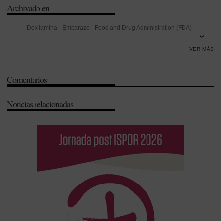
Archivado en
Doxilamina
-
Embarazo
-
Food and Drug Administration (FDA)
-
Ginecología
-
Investigación
-
Investigación Desarrollo e Innovación
VER MÁS
(I+D+i)
-
Obstetricia
-
Seguridad
-
Talidomida
-
Tolerancia
-
Universidad
-
Vómitos
Comentarios
Noticias relacionadas