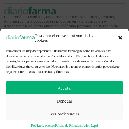
Este periódico está dirigido a profesionales sanitarios (médicos,
enfermeros, farmacéuticos) implicados en la prescripción o
dispensación de medicamentos, así como personal de la industria
farmacéutica y gestores o personas implicadas en la política
Gestionar el consentimiento de las
sanitaria.
cookies
Para ofrecer las mejores experiencias, utilizamos tecnologías como las cookies para
almacenar y/o acceder a la información del dispositivo. El consentimiento de estas
tecnologías nos permitirá procesar datos como el comportamiento de navegación o las
identificaciones únicas en este sitio. No consentir o retirar el consentimiento, puede afectar
CONTACTO Y QUIÉNES SOMOS
|
POLÍTICA DE COOKIES
|
POLÍTICA DE
PRIVACIDAD
|
AVISO LEGAL
negativamente a ciertas características y funciones.
© 2026. Todos los derechos reservados. |
df@diariofarma.com
| Recursos
Aceptar
fotográficos:
depositphotos
Denegar
Ver preferencias
Política de cookies
Política de Privacidad
Aviso Legal