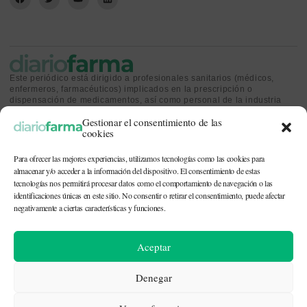
Este periódico está dirigido a profesionales sanitarios (médicos,
enfermeros, farmacéuticos) implicados en la prescripción o
dispensación de medicamentos, así como personal de la industria
farmacéutica y gestores o personas implicadas en la política
Gestionar el consentimiento de las
sanitaria.
cookies
Para ofrecer las mejores experiencias, utilizamos tecnologías como las cookies para
almacenar y/o acceder a la información del dispositivo. El consentimiento de estas
tecnologías nos permitirá procesar datos como el comportamiento de navegación o las
identificaciones únicas en este sitio. No consentir o retirar el consentimiento, puede afectar
CONTACTO Y QUIÉNES SOMOS
|
POLÍTICA DE COOKIES
|
POLÍTICA DE
PRIVACIDAD
|
AVISO LEGAL
negativamente a ciertas características y funciones.
© 2026. Todos los derechos reservados. |
df@diariofarma.com
| Recursos
Aceptar
fotográficos:
depositphotos
Denegar