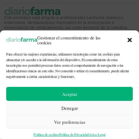
Este periódico está dirigido a profesionales sanitarios (médicos,
enfermeros, farmacéuticos) implicados en la prescripción o
dispensación de medicamentos, así como personal de la industria
farmacéutica y gestores o personas implicadas en la política
Gestionar el consentimiento de las
sanitaria.
cookies
Para ofrecer las mejores experiencias, utilizamos tecnologías como las cookies para
almacenar y/o acceder a la información del dispositivo. El consentimiento de estas
tecnologías nos permitirá procesar datos como el comportamiento de navegación o las
identificaciones únicas en este sitio. No consentir o retirar el consentimiento, puede afectar
CONTACTO Y QUIÉNES SOMOS
|
POLÍTICA DE COOKIES
|
POLÍTICA DE
PRIVACIDAD
|
AVISO LEGAL
negativamente a ciertas características y funciones.
© 2026. Todos los derechos reservados. |
df@diariofarma.com
| Recursos
Aceptar
fotográficos:
depositphotos
Denegar
Ver preferencias
Política de cookies
Política de Privacidad
Aviso Legal