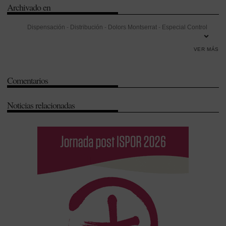
Archivado en
Dispensación
-
Distribución
-
Dolors Montserrat
-
Especial Control
Médico (ECM)
-
Farmacovigilancia
-
Gestión
-
Investigación
-
VER MÁS
Investigación Desarrollo e Innovación (I+D+i)
-
Ministerio de Sanidad
-
Real Decreto 1345/2007
-
Seguridad
-
Transparencia
-
Unión
Comentarios
Europea (UE)
-
Verificación
Noticias relacionadas