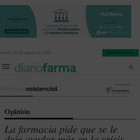
lunes, 10 de agosto de 2026
NEWSLETTER
FARMACIA ASISTENCIAL
FARMACIA HOSPITALARIA
Opinión
La farmacia pide que se le
deje ayudar más en la crisis