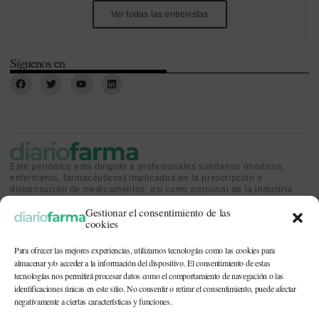
Ver todas las entrevistas
Síguenos en
Este periódico está dirigido a profesionales sanitarios (médicos,
enfermeros, farmacéuticos) implicados en la prescripción o
dispensación de medicamentos, así como personal de la industria
farmacéutica y gestores o personas implicadas en la política
Gestionar el consentimiento de las
sanitaria.
cookies
Para ofrecer las mejores experiencias, utilizamos tecnologías como las cookies para
almacenar y/o acceder a la información del dispositivo. El consentimiento de estas
tecnologías nos permitirá procesar datos como el comportamiento de navegación o las
identificaciones únicas en este sitio. No consentir o retirar el consentimiento, puede afectar
CONTACTO Y QUIÉNES SOMOS
|
POLÍTICA DE COOKIES
|
POLÍTICA DE
PRIVACIDAD
|
AVISO LEGAL
negativamente a ciertas características y funciones.