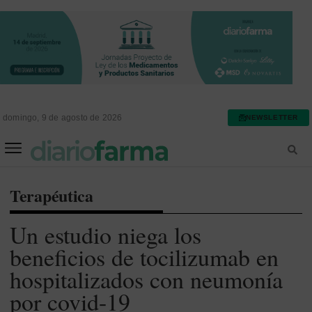
domingo, 9 de agosto de 2026
NEWSLETTER
FARMACIA ASISTENCIAL
FARMACIA HOSPITALARIA
Terapéutica
Un estudio niega los
beneficios de tocilizumab en
hospitalizados con neumonía
por covid-19