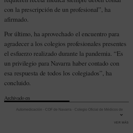
con la prescripción de un profesional”, ha
afirmado.
Por último, ha aprovechado el encuentro para
agradecer a los colegios profesionales presentes
el esfuerzo realizado durante la pandemia. “Es
un privilegio para Navarra haber contado con
esa respuesta de todos los colegiados”, ha
concluido.
Archivado en
Automedicación
-
COF de Navarra
-
Colegio Oficial de Médicos de
Navarra
-
Colegios Profesionales
-
Comunidad Foral de Navarra
-
VER MÁS
Dispensación
-
Marta Galipienzo
-
Navarra
-
Receta médica
-