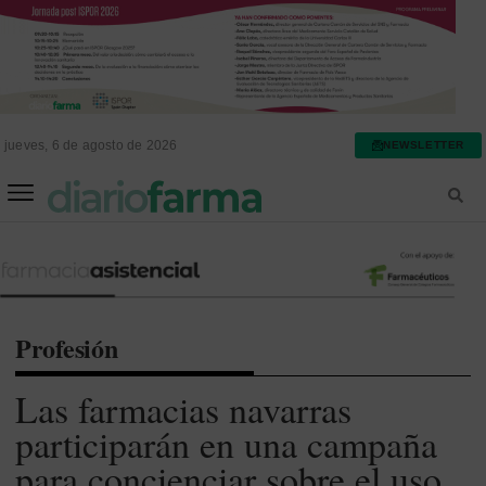
jueves, 6 de agosto de 2026
NEWSLETTER
FARMACIA ASISTENCIAL
FARMACIA HOSPITALARIA
Profesión
Las farmacias navarras
participarán en una campaña
para concienciar sobre el uso