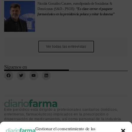
Nicolás González Casares, eurodiputado de Socialistas &
Demócratas (S&D - PSOE):
“Es clave cerrar el paquete
farmacéutico en la presidencia polaca y evitar la danesa”
Ver todas las entrevistas
Síguenos en
Este periódico está dirigido a profesionales sanitarios (médicos,
enfermeros, farmacéuticos) implicados en la prescripción o
dispensación de medicamentos, así como personal de la industria
farmacéutica y gestores o personas implicadas en la política
Gestionar el consentimiento de las
sanitaria.