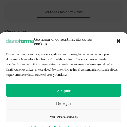
Ver todas las entrevistas
Síguenos en
Gestionar el consentimiento de las
cookies
Para ofrecer las mejores experiencias, utilizamos tecnologías como las cookies para
almacenar y/o acceder a la información del dispositivo. El consentimiento de estas
tecnologías nos permitirá procesar datos como el comportamiento de navegación o las
identificaciones únicas en este sitio. No consentir o retirar el consentimiento, puede afectar
Este periódico está dirigido a profesionales sanitarios (médicos,
negativamente a ciertas características y funciones.
enfermeros, farmacéuticos) implicados en la prescripción o
dispensación de medicamentos, así como personal de la industria
farmacéutica y gestores o personas implicadas en la política
Aceptar
sanitaria.
Denegar
Ver preferencias
CONTACTO Y QUIÉNES SOMOS
|
POLÍTICA DE COOKIES
|
POLÍTICA DE
PRIVACIDAD
|
AVISO LEGAL