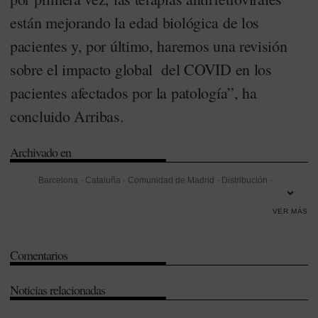
están mejorando la edad biológica de los
pacientes y, por último, haremos una revisión
sobre el impacto global del COVID en los
pacientes afectados por la patología”, ha
concluido Arribas.
Archivado en
Barcelona
-
Cataluña
-
Comunidad de Madrid
-
Distribución
-
Emtricitabina
-
Gilead
-
Hospital Universitario la Paz
-
Infección
-
VER MÁS
Inmunología
-
Instituto de Salud Carlos III
-
Investigación
-
Investigación Desarrollo e Innovación (I+D+i)
-
Madrid
-
Maraviroc
-
Comentarios
Microbiología
-
Ramón y Cajal
-
Salud Pública
-
Tenofovir
-
Trasplantes
-
VIH/Sida
Noticias relacionadas