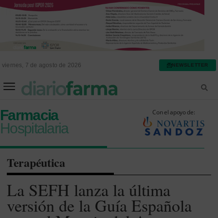
viernes, 7 de agosto de 2026
NEWSLETTER
FARMACIA ASISTENCIAL
FARMACIA HOSPITALARIA
Farmacia
Con el apoyo de:
Hospitalaria
Terapéutica
La SEFH lanza la última
versión de la Guía Española