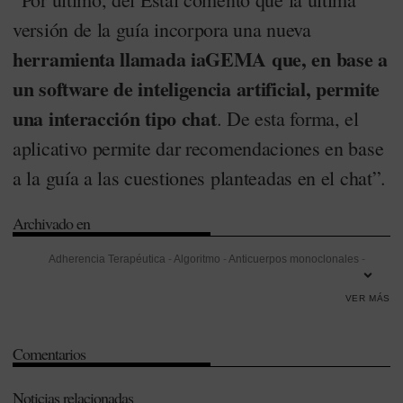
versión de la guía incorpora una nueva
herramienta llamada iaGEMA que, en base a
un software de inteligencia artificial, permite
una interacción tipo chat
. De esta forma, el
aplicativo permite dar recomendaciones en base
a la guía a las cuestiones planteadas en el chat”.
Archivado en
Adherencia Terapéutica
-
Algoritmo
-
Anticuerpos monoclonales
-
Asma
-
Consenso
-
Eficacia
-
Farmacia Hospitalaria
-
Seguridad
-
VER MÁS
Sociedad Española de Farmacia Hospitalaria (SEFH)
-
Sociedad
Española de Neumología y Cirugía Torácica (SEPAR)
-
Teofilina
Comentarios
Noticias relacionadas