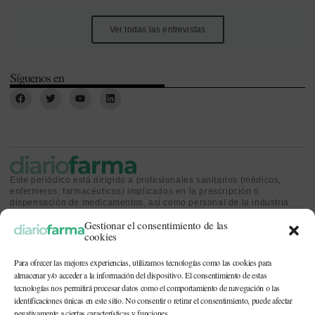
Ver todas las entrevistas
Síguenos en
Este periódico está dirigido a profesionales sanitarios (médicos,
enfermeros, farmacéuticos) implicados en la prescripción o
dispensación de medicamentos, así como personal de la industria
farmacéutica y gestores o personas implicadas en la política
Gestionar el consentimiento de las
sanitaria.
cookies
Para ofrecer las mejores experiencias, utilizamos tecnologías como las cookies para
almacenar y/o acceder a la información del dispositivo. El consentimiento de estas
tecnologías nos permitirá procesar datos como el comportamiento de navegación o las
identificaciones únicas en este sitio. No consentir o retirar el consentimiento, puede afectar
CONTACTO Y QUIÉNES SOMOS
|
POLÍTICA DE COOKIES
|
POLÍTICA DE
PRIVACIDAD
|
AVISO LEGAL
negativamente a ciertas características y funciones.