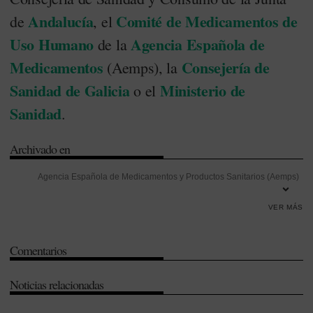
Andalucía
Comité de Medicamentos de
de
, el
Uso Humano
Agencia Española de
de la
Medicamentos
Consejería de
(Aemps), la
Sanidad de Galicia
Ministerio de
o el
Sanidad
.
Archivado en
Agencia Española de Medicamentos y Productos Sanitarios (Aemps)
-
Andalucía
-
Asociaciones de pacientes
-
Calidad de vida
-
Comité de
VER MÁS
Medicamentos de Uso Humano (CHMP)
-
Consejería de Sanidad de
Galicia
-
Enfermedades raras
-
Farmacia Hospitalaria
-
Galicia
-
Comentarios
Gestión
-
Investigación
-
Italfarmaco
-
Italia
-
Medicamentos huérfanos
-
Ministerio de Sanidad
-
Sociedad Española de Farmacia
Noticias relacionadas
Hospitalaria (SEFH)
-
Unión Europea (UE)