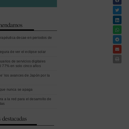
omendamos
erapéutica decae en periodos de
egura de ver el eclipse solar
uarios de servicios digitales
l 77% en solo cinco años
ue’ los avances de Japón por la
que nunca se apaga
ra a la red para el desarrollo de
das
s destacadas