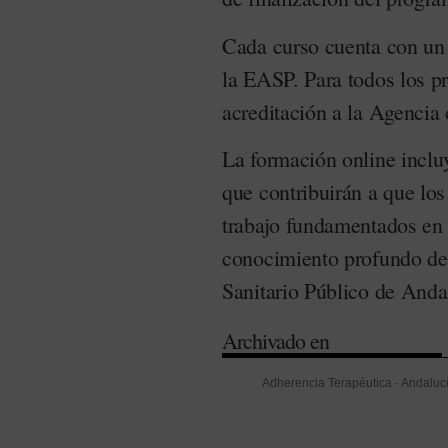
Cada curso cuenta con un
la EASP. Para todos los pr
acreditación a la Agencia
La formación online incluy
que contribuirán a que los
trabajo fundamentados en 
conocimiento profundo de 
Sanitario Público de Anda
Archivado en
Adherencia Terapéutica
-
Andaluc
Formación
-
Ictus
-
Oncología
-
Rec
(SAS)
-
Uso Racional