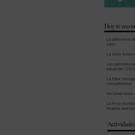
Hoy te rec
La adherencia t
calor
La única forma s
Los pacientes us
pasan del 12% a
La Efpia ‘persig
competitividad
Un compromiso 
La Fe se incorpo
terapias avanza
Actividade