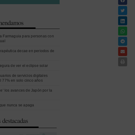
omendamos
a Farmaguia para personas con
sual
erapéutica decae en periodos de
egura de ver el eclipse solar
uarios de servicios digitales
l 77% en solo cinco años
ue’ los avances de Japón por la
que nunca se apaga
s destacadas