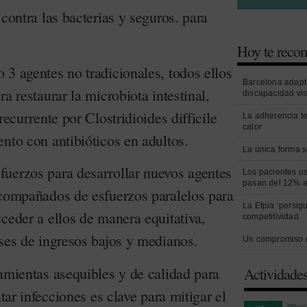
 contra las bacterias y seguros. para
Hoy te rec
3 agentes no tradicionales, todos ellos
Barcelona adapt
a restaurar la microbiota intestinal,
discapacidad vi
recurrente por Clostridioides difficile
La adherencia t
calor
nto con antibióticos en adultos.
La única forma s
uerzos para desarrollar nuevos agentes
Los pacientes us
pasan del 12% a
acompañados de esfuerzos paralelos para
La Efpia ‘persig
ceder a ellos de manera equitativa,
competitividad
íses de ingresos bajos y medianos.
Un compromiso 
amientas asequibles y de calidad para
Actividade
atar infecciones es clave para mitigar el