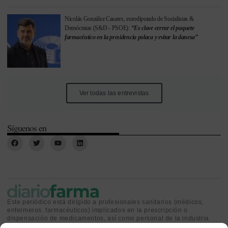
Nicolás González Casares, eurodiputado de Socialistas &
Demócratas (S&D - PSOE):
“Es clave cerrar el paquete
farmacéutico en la presidencia polaca y evitar la danesa”
Ver todas las entrevistas
Síguenos en
Este periódico está dirigido a profesionales sanitarios (médicos,
enfermeros, farmacéuticos) implicados en la prescripción o
dispensación de medicamentos, así como personal de la industria
farmacéutica y gestores o personas implicadas en la política