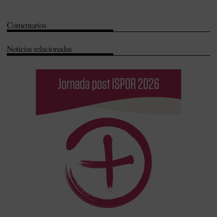
Investigación
-
Investigación Desarrollo e Innovación (I+D+i)
-
Oftalmología
-
Oncología
-
Prevención
-
Universidad
Comentarios
Noticias relacionadas