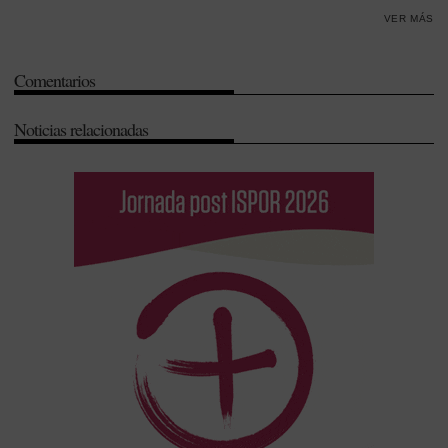
-
Formación
-
Gestión
-
Innovación
-
Política farmacéutica
-
Productos
VER MÁS
Sanitarios
-
Servicio Catalán de la Salud (CatSalut)
-
Sistemas de
información
-
Sostenibilidad
-
Transparencia
-
Uso Racional
Comentarios
Noticias relacionadas