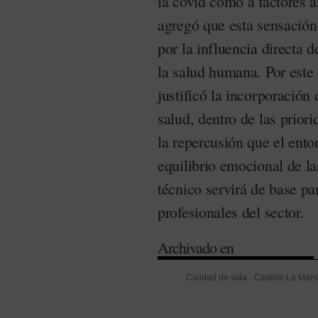
la covid como a factores 
agregó que esta sensación
por la influencia directa d
la salud humana. Por este 
justificó la incorporación
salud, dentro de las prior
la repercusión que el ento
equilibrio emocional de la
técnico servirá de base par
profesionales del sector.
Archivado en
Calidad de vida
-
Castilla-La Man
Sanz
-
Prevención
-
Psicosis
-
Psi