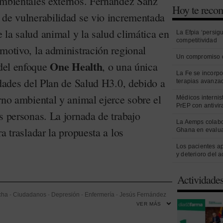
ambientales externos. Fernández Sanz
Hoy te rec
 de vulnerabilidad se vio incrementada
e la salud animal y la salud climática en
La Efpia ‘persig
competitividad
motivo, la administración regional
Un compromiso 
One Health
 del enfoque
, o una única
La Fe se incorpo
idades del Plan de Salud H3.0, debido a
terapias avanza
rno ambiental y animal ejerce sobre el
Médicos internist
PrEP con antivir
s personas. La jornada de trabajo
La Aemps colabo
a trasladar la propuesta a los
Ghana en evalua
Los pacientes a
y deterioro del 
Actividade
cha
-
Ciudadanos
-
Depresión
-
Enfermería
-
Jesús Fernández
VER MÁS
quiatría
-
Salud Mental