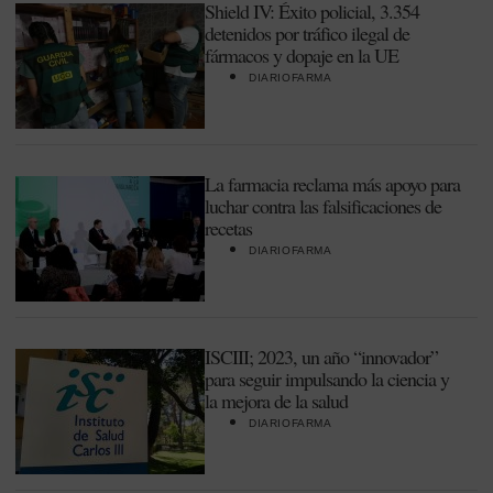
Shield IV: Éxito policial, 3.354
detenidos por tráfico ilegal de
fármacos y dopaje en la UE
DIARIOFARMA
La farmacia reclama más apoyo para
luchar contra las falsificaciones de
recetas
DIARIOFARMA
ISCIII; 2023, un año “innovador”
para seguir impulsando la ciencia y
la mejora de la salud
DIARIOFARMA