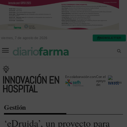
viernes, 7 de agosto de 2026
NEWSLETTER
FARMACIA ASISTENCIAL
FARMACIA HOSPITALARIA
INNOVACIÓN EN
En colaboración con:
Con el
apoyo
de:
HOSPITAL
Gestión
‘eDruida’, un proyecto para