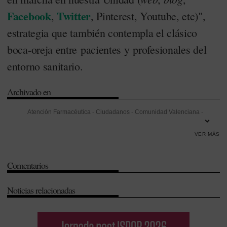
Facebook
Twitter
,
, Pinterest, Youtube, etc)",
estrategia que también contempla el clásico
boca-oreja entre pacientes y profesionales del
entorno sanitario.
Archivado en
Atención Farmacéutica
-
Ciudadanos
-
Comunidad Valenciana
-
Facebook
-
Fertilidad
-
Hospital Universitari i Policlínic la Fe
-
VER MÁS
Infección
-
José Luis Poveda
-
Oncología
-
Servicio de Farmacia
-
Twitter
-
Valencia
Comentarios
Noticias relacionadas