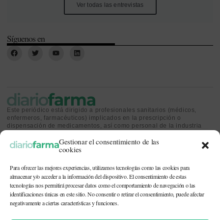
Ver todas las entrevistas
Síguenos en
Este periódico está dirigido a profesionales sanitarios (médicos,
enfermeros, farmacéuticos) implicados en la prescripción o
dispensación de medicamentos, así como personal de la industria
farmacéutica y gestores o personas implicadas en la política
Gestionar el consentimiento de las
sanitaria.
cookies
Para ofrecer las mejores experiencias, utilizamos tecnologías como las cookies para
almacenar y/o acceder a la información del dispositivo. El consentimiento de estas
tecnologías nos permitirá procesar datos como el comportamiento de navegación o las
identificaciones únicas en este sitio. No consentir o retirar el consentimiento, puede afectar
CONTACTO Y QUIÉNES SOMOS
|
POLÍTICA DE COOKIES
|
POLÍTICA DE
PRIVACIDAD
|
AVISO LEGAL
negativamente a ciertas características y funciones.