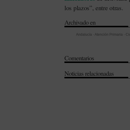
los plazos”, entre otras.
Archivado en
Andalucía
-
Atención Primaria
-
Ci
Partido Popular (PP)
-
Servicio An
Comentarios
Noticias relacionadas