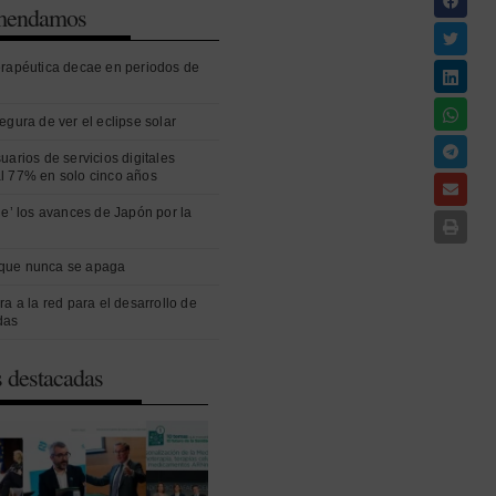
omendamos
erapéutica decae en periodos de
egura de ver el eclipse solar
uarios de servicios digitales
l 77% en solo cinco años
ue’ los avances de Japón por la
que nunca se apaga
ra a la red para el desarrollo de
das
s destacadas