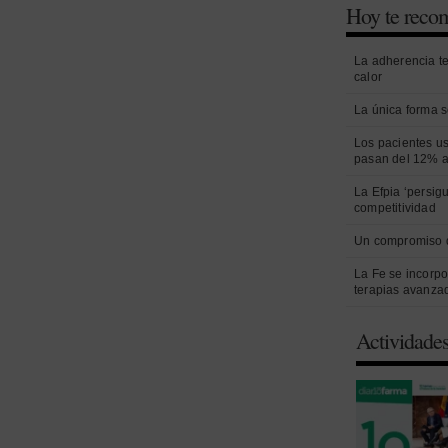
Hoy te rec
La adherencia t
calor
La única forma s
Los pacientes us
pasan del 12% a
La Efpia ‘persig
competitividad
Un compromiso 
La Fe se incorpo
terapias avanza
Actividade