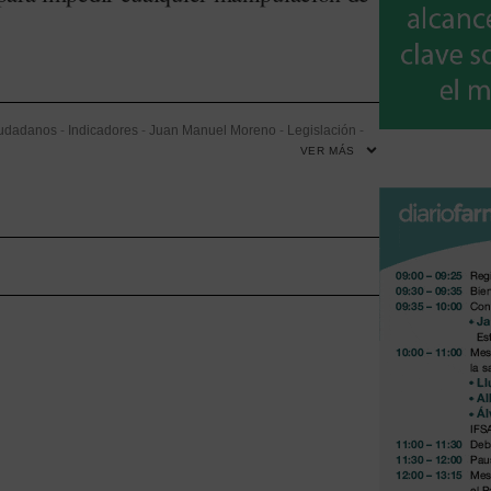
udadanos
-
Indicadores
-
Juan Manuel Moreno
-
Legislación
-
VER MÁS
daluz de Salud (SAS)
-
Subastas de medicamentos