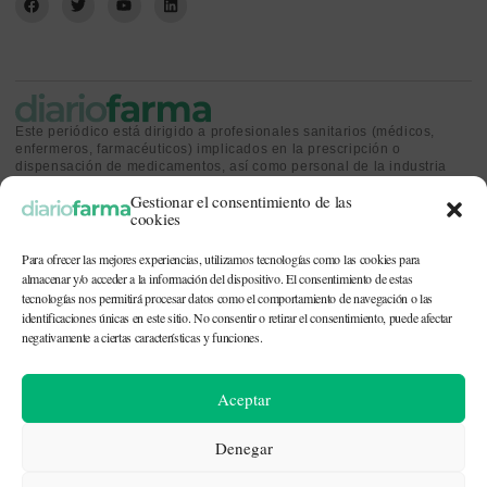
Este periódico está dirigido a profesionales sanitarios (médicos,
enfermeros, farmacéuticos) implicados en la prescripción o
dispensación de medicamentos, así como personal de la industria
farmacéutica y gestores o personas implicadas en la política
Gestionar el consentimiento de las
sanitaria.
cookies
Para ofrecer las mejores experiencias, utilizamos tecnologías como las cookies para
almacenar y/o acceder a la información del dispositivo. El consentimiento de estas
tecnologías nos permitirá procesar datos como el comportamiento de navegación o las
identificaciones únicas en este sitio. No consentir o retirar el consentimiento, puede afectar
CONTACTO Y QUIÉNES SOMOS
|
POLÍTICA DE COOKIES
|
POLÍTICA DE
PRIVACIDAD
|
AVISO LEGAL
negativamente a ciertas características y funciones.
© 2026. Todos los derechos reservados. |
df@diariofarma.com
| Recursos
Aceptar
fotográficos:
depositphotos
Denegar