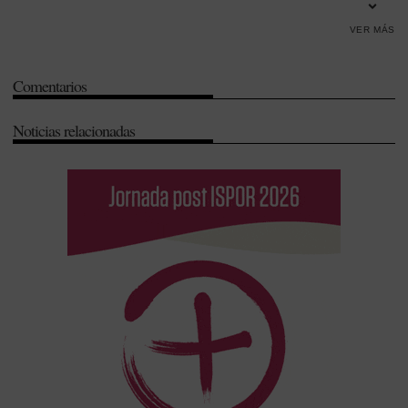
Castilla y León
-
Castilla-La Mancha
-
COF de Palencia
-
COF de
VER MÁS
Sevilla
-
Colegios de Farmacéuticos
-
Consejo General de Colegios
Oficiales de Farmacéuticos (CGCOF)
-
Equidad
-
Farmacia rural
-
Comentarios
Jesús Aguilar
-
Manuel Pérez
-
Principado de Asturias
-
Región de
Murcia
Noticias relacionadas