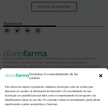
Ver todas las entrevistas
Síguenos en
Este periódico está dirigido a profesionales sanitarios (médicos,
enfermeros, farmacéuticos) implicados en la prescripción o
dispensación de medicamentos, así como personal de la industria
farmacéutica y gestores o personas implicadas en la política
Gestionar el consentimiento de las
sanitaria.
cookies
Para ofrecer las mejores experiencias, utilizamos tecnologías como las cookies para
almacenar y/o acceder a la información del dispositivo. El consentimiento de estas
tecnologías nos permitirá procesar datos como el comportamiento de navegación o las
identificaciones únicas en este sitio. No consentir o retirar el consentimiento, puede afectar
CONTACTO Y QUIÉNES SOMOS
|
POLÍTICA DE COOKIES
|
POLÍTICA DE
PRIVACIDAD
|
AVISO LEGAL
negativamente a ciertas características y funciones.