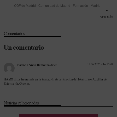
COF de Madrid
-
Comunidad de Madrid
-
Formación
-
Madrid
-
Manuel Martínez del Peral
-
Seguridad
VER MÁS
Comentarios
Un comentario
11.06.2025 a las 15:04
Patricia Nieto Remolina
dice:
Hola!!! Estoy interesada en la formación de perforacion del lóbulo. Soy Auxiliar de
Enfermería. Gracias.
Noticias relacionadas