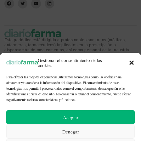
Este periódico está dirigido a profesionales sanitarios (médicos,
enfermeros, farmacéuticos) implicados en la prescripción o
dispensación de medicamentos, así como personal de la industria
farmacéutica y gestores o personas implicadas en la política
Gestionar el consentimiento de las
sanitaria.
cookies
Para ofrecer las mejores experiencias, utilizamos tecnologías como las cookies para
almacenar y/o acceder a la información del dispositivo. El consentimiento de estas
tecnologías nos permitirá procesar datos como el comportamiento de navegación o las
identificaciones únicas en este sitio. No consentir o retirar el consentimiento, puede afectar
CONTACTO Y QUIÉNES SOMOS
|
POLÍTICA DE COOKIES
|
POLÍTICA DE
PRIVACIDAD
|
AVISO LEGAL
negativamente a ciertas características y funciones.
© 2026. Todos los derechos reservados. |
df@diariofarma.com
| Recursos
Aceptar
fotográficos:
depositphotos
Denegar