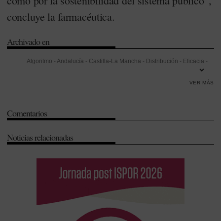
como por la sostenibilidad del sistema público”,
concluye la farmacéutica.
Archivado en
Algoritmo
-
Andalucía
-
Castilla-La Mancha
-
Distribución
-
Eficacia
-
Farmacia Hospitalaria
-
Galicia
-
Gestión
-
Servicio Andaluz de Salud
VER MÁS
(SAS)
-
Servicio de Farmacia
-
Sostenibilidad
Comentarios
Noticias relacionadas