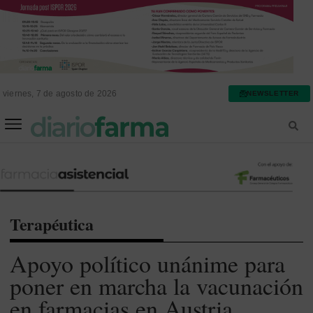
viernes, 7 de agosto de 2026
NEWSLETTER
FARMACIA ASISTENCIAL
FARMACIA HOSPITALARIA
Terapéutica
Apoyo político unánime para
poner en marcha la vacunación
en farmacias en Austria