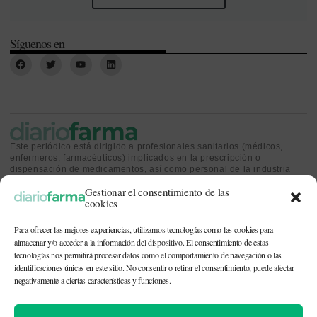
Síguenos en
Este periódico está dirigido a profesionales sanitarios (médicos,
enfermeros, farmacéuticos) implicados en la prescripción o
dispensación de medicamentos, así como personal de la industria
farmacéutica y gestores o personas implicadas en la política
Gestionar el consentimiento de las
sanitaria.
cookies
Para ofrecer las mejores experiencias, utilizamos tecnologías como las cookies para
almacenar y/o acceder a la información del dispositivo. El consentimiento de estas
tecnologías nos permitirá procesar datos como el comportamiento de navegación o las
identificaciones únicas en este sitio. No consentir o retirar el consentimiento, puede afectar
CONTACTO Y QUIÉNES SOMOS
|
POLÍTICA DE COOKIES
|
POLÍTICA DE
PRIVACIDAD
|
AVISO LEGAL
negativamente a ciertas características y funciones.
© 2026. Todos los derechos reservados. |
df@diariofarma.com
| Recursos