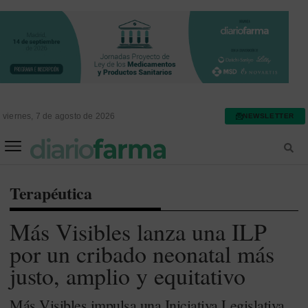
viernes, 7 de agosto de 2026
NEWSLETTER
FARMACIA ASISTENCIAL
FARMACIA HOSPITALARIA
Terapéutica
Más Visibles lanza una ILP
por un cribado neonatal más
justo, amplio y equitativo
Más Visibles impulsa una Iniciativa Legislativa