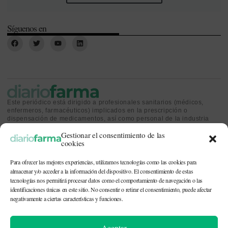
Síguenos en
Este periódico está dirigido a profesionales sanitarios (médicos,
enfermeros, farmacéuticos) implicados en la prescripción o
dispensación de medicamentos, así como personal de la industria
farmacéutica y gestores o personas implicadas en la política
Gestionar el consentimiento de las
sanitaria.
cookies
Para ofrecer las mejores experiencias, utilizamos tecnologías como las cookies para
almacenar y/o acceder a la información del dispositivo. El consentimiento de estas
tecnologías nos permitirá procesar datos como el comportamiento de navegación o las
identificaciones únicas en este sitio. No consentir o retirar el consentimiento, puede afectar
CONTACTO Y QUIÉNES SOMOS
|
POLÍTICA DE COOKIES
|
POLÍTICA DE
PRIVACIDAD
|
AVISO LEGAL
negativamente a ciertas características y funciones.
© 2026. Todos los derechos reservados. |
df@diariofarma.com
| Recursos
Aceptar
fotográficos:
depositphotos