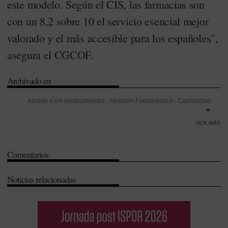
este modelo. Según el CIS, las farmacias son
con un 8,2 sobre 10 el servicio esencial mejor
valorado y el más accesible para los españoles",
asegura el CGCOF.
Archivado en
Acceso a los medicamentos
-
Atención Farmacéutica
-
Capilaridad
-
Centro de Investigaciones Sociológicas (CIS)
-
Ciudadanos
-
VER MÁS
Comisión Nacional de los Mercados y la Competencia (CNMC)
-
Consejo General de Colegios Oficiales de Farmacéuticos (CGCOF)
-
Comentarios
Dispensación
-
Equidad
-
Federación Empresarial de Farmacéuticos
de España (FEFE)
-
Investigación
-
Liberalización de las farmacias
-
Noticias relacionadas
Ministerio de Sanidad
-
Rentabilidad
-
Salud Pública
-
Servicios
profesionales farmacéuticos
-
Sistema Nacional de Salud (SNS)
-
Sostenibilidad
-
Tribunal de Justicia de la UE
-
Unión Europea (UE)