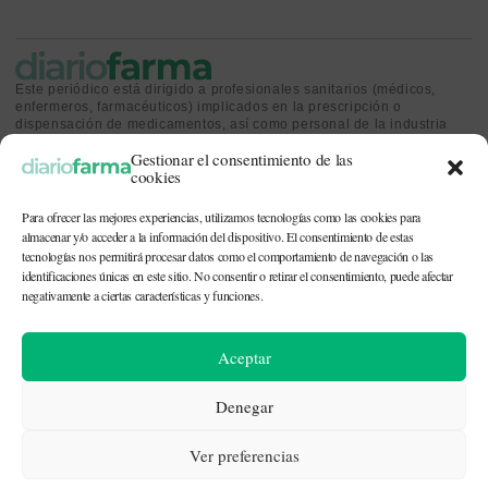
Este periódico está dirigido a profesionales sanitarios (médicos,
enfermeros, farmacéuticos) implicados en la prescripción o
dispensación de medicamentos, así como personal de la industria
farmacéutica y gestores o personas implicadas en la política
Gestionar el consentimiento de las
sanitaria.
cookies
Para ofrecer las mejores experiencias, utilizamos tecnologías como las cookies para
almacenar y/o acceder a la información del dispositivo. El consentimiento de estas
tecnologías nos permitirá procesar datos como el comportamiento de navegación o las
identificaciones únicas en este sitio. No consentir o retirar el consentimiento, puede afectar
CONTACTO Y QUIÉNES SOMOS
|
POLÍTICA DE COOKIES
|
POLÍTICA DE
PRIVACIDAD
|
AVISO LEGAL
negativamente a ciertas características y funciones.
© 2026. Todos los derechos reservados. |
df@diariofarma.com
| Recursos
Aceptar
fotográficos:
depositphotos
Denegar
Ver preferencias