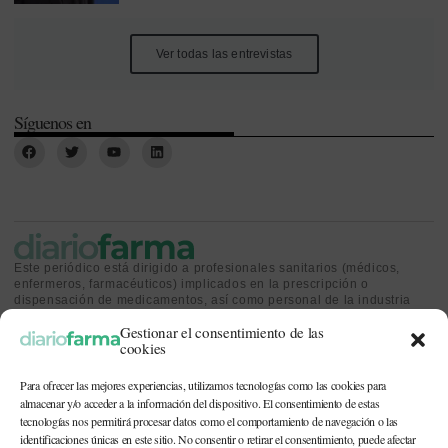
Ver todas las entrevistas
Síguenos en
Este periódico está dirigido a profesionales sanitarios (médicos,
enfermeros, farmacéuticos) implicados en la prescripción o
dispensación de medicamentos, así como personal de la industria
farmacéutica y gestores o personas implicadas en la política
Gestionar el consentimiento de las
sanitaria.
cookies
Para ofrecer las mejores experiencias, utilizamos tecnologías como las cookies para
almacenar y/o acceder a la información del dispositivo. El consentimiento de estas
tecnologías nos permitirá procesar datos como el comportamiento de navegación o las
identificaciones únicas en este sitio. No consentir o retirar el consentimiento, puede afectar
CONTACTO Y QUIÉNES SOMOS
|
POLÍTICA DE COOKIES
|
POLÍTICA DE