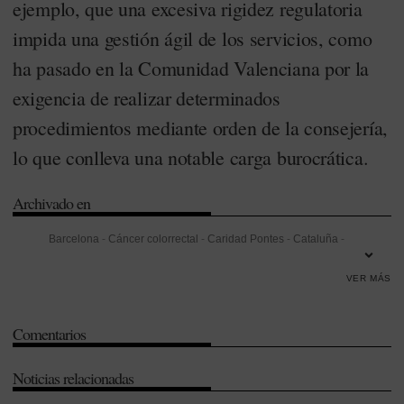
ejemplo, que una excesiva rigidez regulatoria
impida una gestión ágil de los servicios, como
ha pasado en la Comunidad Valenciana por la
exigencia de realizar determinados
procedimientos mediante orden de la consejería,
lo que conlleva una notable carga burocrática.
Archivado en
Barcelona
-
Cáncer colorrectal
-
Caridad Pontes
-
Cataluña
-
Ciudadanos
-
COF de Barcelona
-
Colegios de Farmacéuticos
-
VER MÁS
Comunidad Valenciana
-
Concierto
-
Convenio de farmacia
-
Copago
-
Dispensación
-
Federació Farmaceutica
-
Gestión
-
Infarma
-
José
Comentarios
Manuel Ventura
-
Metadona
-
Oncología
-
Protección de datos
-
Retribución
-
Servicio Catalán de la Salud (CatSalut)
-
Servicios
Noticias relacionadas
profesionales farmacéuticos
-
Sistemas de información
-
Valencia
-